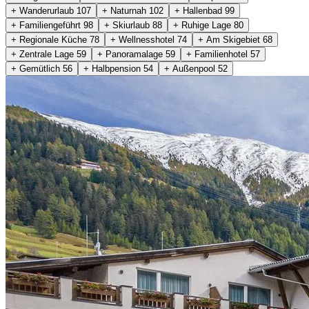
+ Wanderurlaub
107
+ Naturnah
102
+ Hallenbad
99
+ Familiengeführt
98
+ Skiurlaub
88
+ Ruhige Lage
80
+ Regionale Küche
78
+ Wellnesshotel
74
+ Am Skigebiet
68
+ Zentrale Lage
59
+ Panoramalage
59
+ Familienhotel
57
+ Gemütlich
56
+ Halbpension
54
+ Außenpool
52