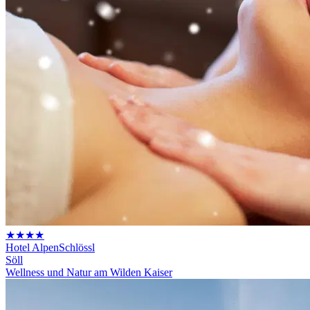
★★★★
Hotel AlpenSchlössl
Söll
Wellness und Natur am Wilden Kaiser