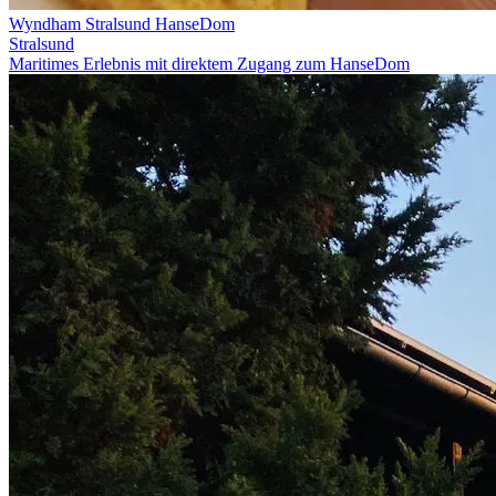
Wyndham Stralsund HanseDom
Stralsund
Maritimes Erlebnis mit direktem Zugang zum HanseDom