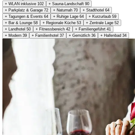
+ WLAN inklusive
102
+ Sauna-Landschaft
90
+ Parkplatz & Garage
72
+ Naturnah
70
+ Stadthotel
64
+ Tagungen & Events
64
+ Ruhige Lage
64
+ Kurzurlaub
59
+ Bar & Lounge
58
+ Regionale Küche
53
+ Zentrale Lage
52
+ Landhotel
50
+ Fitnessbereich
42
+ Familiengeführt
41
+ Modern
39
+ Familienhotel
37
+ Gemütlich
36
+ Hallenbad
34