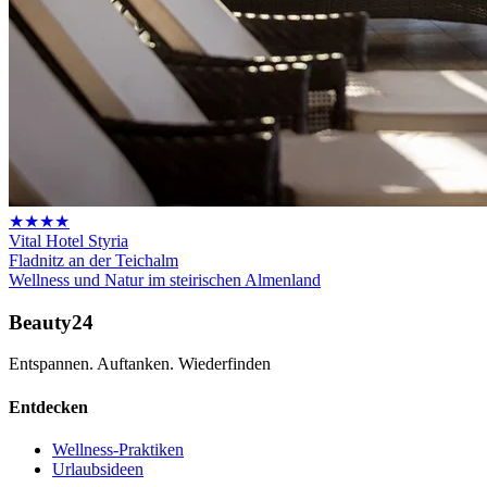
★★★★
Vital Hotel Styria
Fladnitz an der Teichalm
Wellness und Natur im steirischen Almenland
Beauty24
Entspannen. Auftanken. Wiederfinden
Entdecken
Wellness-Praktiken
Urlaubsideen