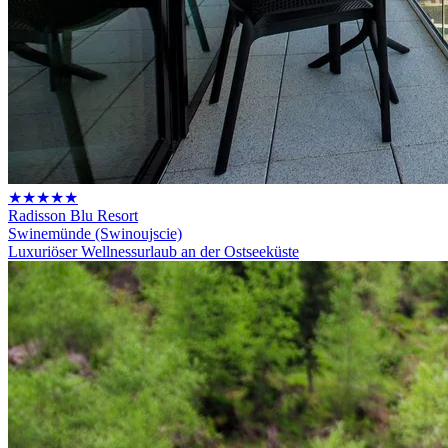
★★★★★
Radisson Blu Resort
Swinemünde (Swinoujscie)
Luxuriöser Wellnessurlaub an der Ostseeküste