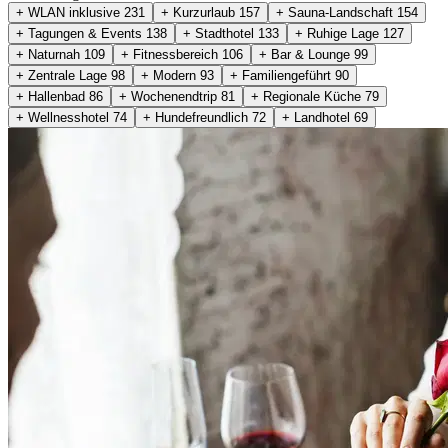
+ WLAN inklusive
231
+ Kurzurlaub
157
+ Sauna-Landschaft
154
+ Tagungen & Events
138
+ Stadthotel
133
+ Ruhige Lage
127
+ Naturnah
109
+ Fitnessbereich
106
+ Bar & Lounge
99
+ Zentrale Lage
98
+ Modern
93
+ Familiengeführt
90
+ Hallenbad
86
+ Wochenendtrip
81
+ Regionale Küche
79
+ Wellnesshotel
74
+ Hundefreundlich
72
+ Landhotel
69