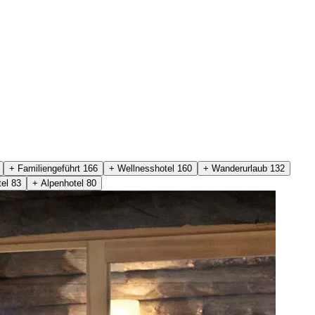
+ Familiengeführt
166
+ Wellnesshotel
160
+ Wanderurlaub
132
tel
83
+ Alpenhotel
80