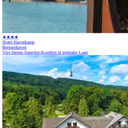
★★★★
Hotel Haverkamp
Bremerhaven
Vier-Sterne-Superior-Komfort in zentraler Lage