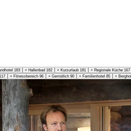
andhotel
183
+ Hallenbad
182
+ Kurzurlaub
181
+ Regionale Küche
167
117
+ Fitnessbereich
96
+ Gemütlich
90
+ Familienhotel
85
+ Bergho