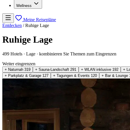
Wellness
Meine Reisepläne
Entdecken
/
Ruhige Lage
Ruhige Lage
499 Hotels
· Lage
· kombinieren Sie Themen zum Eingrenzen
Weiter eingrenzen
+ Naturnah
319
+ Sauna-Landschaft
291
+ WLAN inklusive
192
+ L
+ Parkplatz & Garage
127
+ Tagungen & Events
120
+ Bar & Lounge