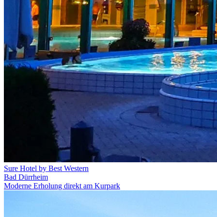
Sure Hotel by Best Western
Bad Dürrheim
Moderne Erholung direkt am Kurpark