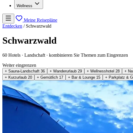
Wellness
Meine Reisepläne
Entdecken
/
Schwarzwald
Schwarzwald
60 Hotels
· Landschaft
· kombinieren Sie Themen zum Eingrenzen
Weiter eingrenzen
+ Sauna-Landschaft
36
+ Wanderurlaub
29
+ Wellnesshotel
28
+ Na
+ Kurzurlaub
20
+ Gemütlich
17
+ Bar & Lounge
15
+ Parkplatz & 