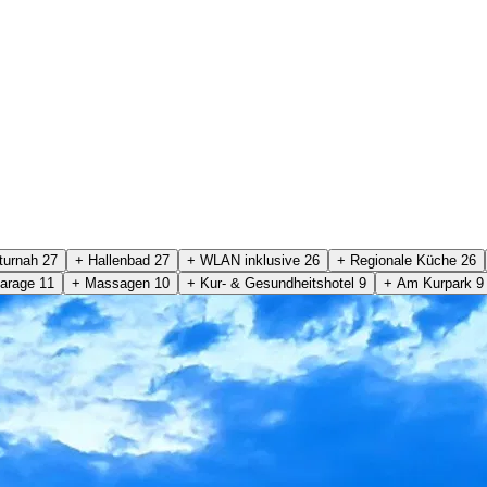
turnah
27
+ Hallenbad
27
+ WLAN inklusive
26
+ Regionale Küche
26
Garage
11
+ Massagen
10
+ Kur- & Gesundheitshotel
9
+ Am Kurpark
9