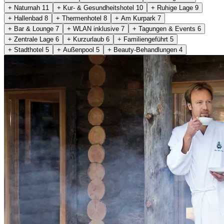
+ Naturnah
11
+ Kur- & Gesundheitshotel
10
+ Ruhige Lage
9
+ Hallenbad
8
+ Thermenhotel
8
+ Am Kurpark
7
+ Bar & Lounge
7
+ WLAN inklusive
7
+ Tagungen & Events
6
+ Zentrale Lage
6
+ Kurzurlaub
6
+ Familiengeführt
5
+ Stadthotel
5
+ Außenpool
5
+ Beauty-Behandlungen
4