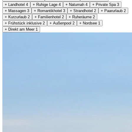
+ Landhotel
4
+ Ruhige Lage
4
+ Naturnah
4
+ Private Spa
3
+ Massagen
3
+ Romantikhotel
3
+ Strandhotel
2
+ Paarurlaub
2
+ Kurzurlaub
2
+ Familienhotel
2
+ Ruheräume
2
+ Frühstück inklusive
2
+ Außenpool
2
+ Nordsee
1
+ Direkt am Meer
1