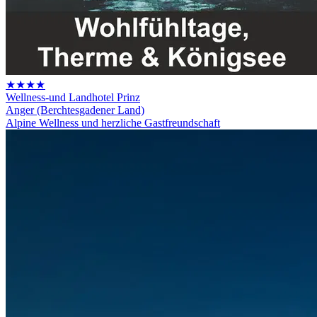
★★★★
Wellness-und Landhotel Prinz
Anger (Berchtesgadener Land)
Alpine Wellness und herzliche Gastfreundschaft