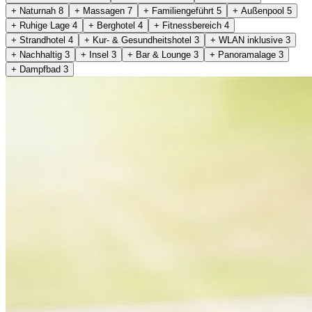
+ Naturnah
8
+ Massagen
7
+ Familiengeführt
5
+ Außenpool
5
+ Ruhige Lage
4
+ Berghotel
4
+ Fitnessbereich
4
+ Strandhotel
4
+ Kur- & Gesundheitshotel
3
+ WLAN inklusive
3
+ Nachhaltig
3
+ Insel
3
+ Bar & Lounge
3
+ Panoramalage
3
+ Dampfbad
3