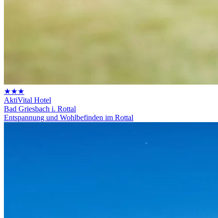
★★★
AktiVital Hotel
Bad Griesbach i. Rottal
Entspannung und Wohlbefinden im Rottal