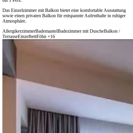
bis 1 Pers.
Das Einzelzimmer mit Balkon bietet eine komfortable Ausstattung
sowie einen privaten Balkon für entspannte Aufenthalte in ruhiger
Atmosphäre.
Allergikerzimmer
Bademantel
Badezimmer mit Dusche
Balkon /
Terrasse
Einzelbett
Föhn
+16