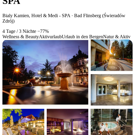
SPA
Bialy Kamien, Hotel & Medi - SPA · Bad Flinsberg (Świeradów
Zdrój)
4 Tage / 3 Nächte
−77%
Wellness & Beauty
Aktivurlaub
Urlaub in den Bergen
Natur & Aktiv