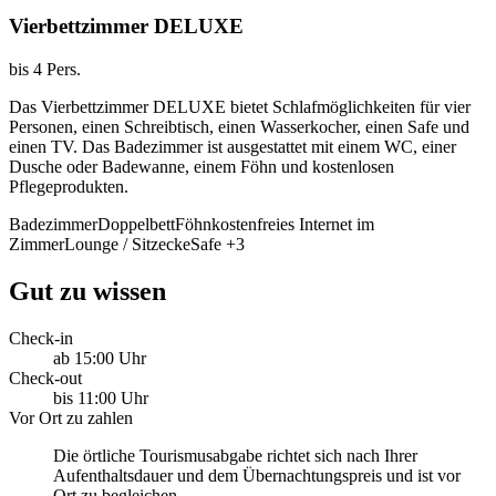
Vierbettzimmer DELUXE
bis 4 Pers.
Das Vierbettzimmer DELUXE bietet Schlafmöglichkeiten für vier
Personen, einen Schreibtisch, einen Wasserkocher, einen Safe und
einen TV. Das Badezimmer ist ausgestattet mit einem WC, einer
Dusche oder Badewanne, einem Föhn und kostenlosen
Pflegeprodukten.
Badezimmer
Doppelbett
Föhn
kostenfreies Internet im
Zimmer
Lounge / Sitzecke
Safe
+3
Gut zu wissen
Check-in
ab 15:00 Uhr
Check-out
bis 11:00 Uhr
Vor Ort zu zahlen
Die örtliche Tourismusabgabe richtet sich nach Ihrer
Aufenthaltsdauer und dem Übernachtungspreis und ist vor
Ort zu begleichen.