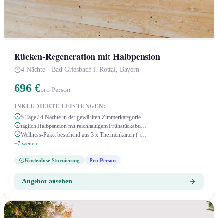
Rücken-Regeneration mit Halbpension
4 Nächte
·
Bad Griesbach i. Rottal, Bayern
696 €
pro Person
INKLUDIERTE LEISTUNGEN:
5 Tage / 4 Nächte in der gewählten Zimmerkategorie
täglich Halbpension mit reichhaltigem Frühstücksbu…
Wellness-Paket bestehend aus 3 x Thermenkarten ( j…
+7 weitere
Kostenlose Stornierung
Pro Person
Angebot ansehen