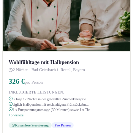
Wohlfühltage mit Halbpension
2 Nächte
·
Bad Griesbach i. Rottal, Bayern
326 €
pro Person
INKLUDIERTE LEISTUNGEN:
3 Tage / 2 Nächte in der gewählten Zimmerkategorie
täglich Halbpension mit reichhaltigem Frühstücksbu…
1 x Entspannungsmassage (30 Minuten) sowie 1 x The…
+6 weitere
Kostenlose Stornierung
Pro Person