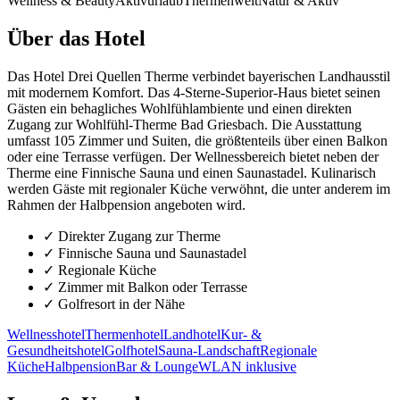
Wellness & Beauty
Aktivurlaub
Thermenwelt
Natur & Aktiv
Über das Hotel
Das Hotel Drei Quellen Therme verbindet bayerischen Landhausstil
mit modernem Komfort. Das 4-Sterne-Superior-Haus bietet seinen
Gästen ein behagliches Wohlfühlambiente und einen direkten
Zugang zur Wohlfühl-Therme Bad Griesbach. Die Ausstattung
umfasst 105 Zimmer und Suiten, die größtenteils über einen Balkon
oder eine Terrasse verfügen. Der Wellnessbereich bietet neben der
Therme eine Finnische Sauna und einen Saunastadel. Kulinarisch
werden Gäste mit regionaler Küche verwöhnt, die unter anderem im
Rahmen der Halbpension angeboten wird.
✓
Direkter Zugang zur Therme
✓
Finnische Sauna und Saunastadel
✓
Regionale Küche
✓
Zimmer mit Balkon oder Terrasse
✓
Golfresort in der Nähe
Wellnesshotel
Thermenhotel
Landhotel
Kur- &
Gesundheitshotel
Golfhotel
Sauna-Landschaft
Regionale
Küche
Halbpension
Bar & Lounge
WLAN inklusive