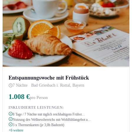
Entspannungswoche mit Frühstück
7 Nächte
·
Bad Griesbach i. Rottal, Bayern
1.008 €
pro Person
INKLUDIERTE LEISTUNGEN:
8 Tage / 7 Nächte mit täglich reichhaltigem Frühst…
Nutzung des Wellnessbereichs mit Wohlfühlangebot a…
3 x Thermenkarten (je 3,0h Badezeit)
+6 weitere