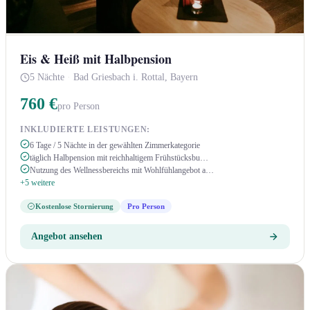
Eis & Heiß mit Halbpension
5 Nächte
·
Bad Griesbach i. Rottal, Bayern
760 €
pro Person
INKLUDIERTE LEISTUNGEN:
6 Tage / 5 Nächte in der gewählten Zimmerkategorie
täglich Halbpension mit reichhaltigem Frühstücksbu…
Nutzung des Wellnessbereichs mit Wohlfühlangebot a…
+5 weitere
Kostenlose Stornierung
Pro Person
Angebot ansehen