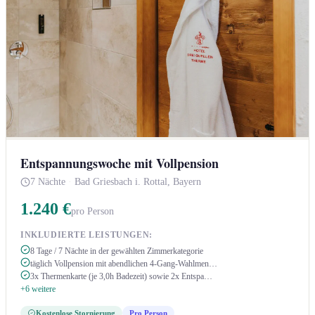
Entspannungswoche mit Vollpension
7 Nächte
·
Bad Griesbach i. Rottal, Bayern
1.240 €
pro Person
INKLUDIERTE LEISTUNGEN:
8 Tage / 7 Nächte in der gewählten Zimmerkategorie
täglich Vollpension mit abendlichen 4-Gang-Wahlmen…
3x Thermenkarte (je 3,0h Badezeit) sowie 2x Entspa…
+6 weitere
Kostenlose Stornierung
Pro Person