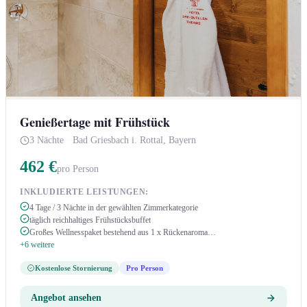
Genießertage mit Frühstück
3 Nächte
·
Bad Griesbach i. Rottal, Bayern
462 €
pro Person
INKLUDIERTE LEISTUNGEN:
4 Tage / 3 Nächte in der gewählten Zimmerkategorie
täglich reichhaltiges Frühstücksbuffet
Großes Wellnesspaket bestehend aus 1 x Rückenaroma…
+6 weitere
Kostenlose Stornierung
Pro Person
Angebot ansehen