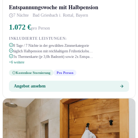
Entspannungswoche mit Halbpension
7 Nächte
·
Bad Griesbach i. Rottal, Bayern
1.072 €
pro Person
INKLUDIERTE LEISTUNGEN:
8 Tage / 7 Nächte in der gewählten Zimmerkategorie
täglich Halbpension mit reichhaltigem Frühstücksbu…
3x Thermenkarte (je 3,0h Badezeit) sowie 2x Entspa…
+6 weitere
Kostenlose Stornierung
Pro Person
Angebot ansehen