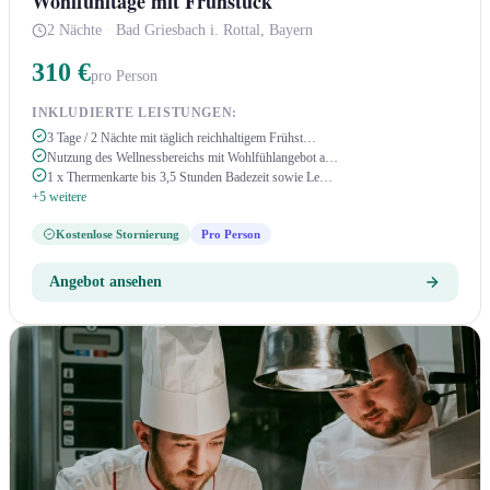
Wohlfühltage mit Frühstück
2 Nächte
·
Bad Griesbach i. Rottal, Bayern
310 €
pro Person
INKLUDIERTE LEISTUNGEN:
3 Tage / 2 Nächte mit täglich reichhaltigem Frühst…
Nutzung des Wellnessbereichs mit Wohlfühlangebot a…
1 x Thermenkarte bis 3,5 Stunden Badezeit sowie Le…
+5 weitere
Kostenlose Stornierung
Pro Person
Angebot ansehen