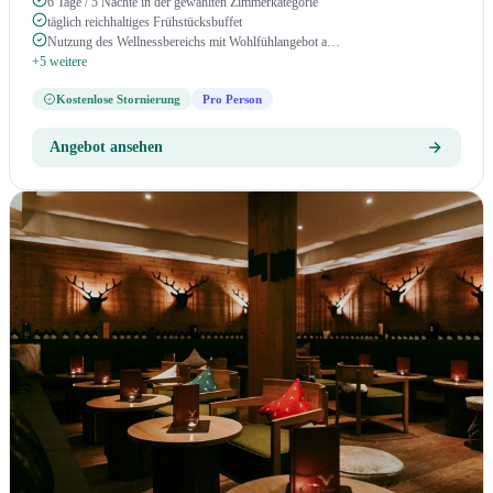
6 Tage / 5 Nächte in der gewählten Zimmerkategorie
täglich reichhaltiges Frühstücksbuffet
Nutzung des Wellnessbereichs mit Wohlfühlangebot a…
+5 weitere
Kostenlose Stornierung
Pro Person
Angebot ansehen