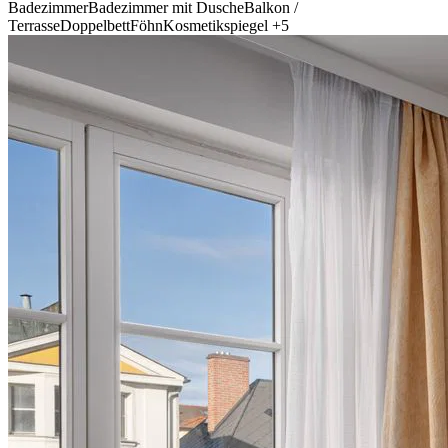
Badezimmer
Badezimmer mit Dusche
Balkon /
Terrasse
Doppelbett
Föhn
Kosmetikspiegel
+5