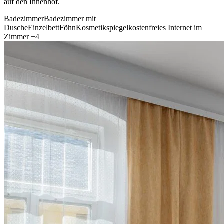
auf den Innenhof.
Badezimmer
Badezimmer mit
Dusche
Einzelbett
Föhn
Kosmetikspiegel
kostenfreies Internet im
Zimmer
+4