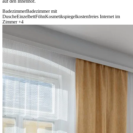
auf den Innenhof.
Badezimmer
Badezimmer mit
Dusche
Einzelbett
Föhn
Kosmetikspiegel
kostenfreies Internet im
Zimmer
+4