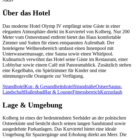
Über das Hotel
Das moderne Hotel Olymp IV empfängt seine Gäste in einer
eleganten Atmosphäre direkt im Kurviertel von Kolberg. Nur 200
Meter vom Ostseestrand entfernt bietet das Haus komfortable
Zimmer und Suiten für einen entspannten Aufenthalt. Der
hoteleigene Wellnessbereich umfasst einen Innenpool mit
Unterwassermassage, eine Sauna sowie einen Whirlpool.
Kulinarisch verwöhnt das Hotel seine Gäste im Restaurant, einer
Lobbybar sowie einem Café mit Panoramablick. Zusätzlich stehen
eine Kegelbahn, ein Spielzimmer für Kinder und eine
stimmungsvolle Orangerie zur Verfügung.
Strandhotel
Kur- & Gesundheitshotel
Strandnähe
Ostsee
Sauna-
Landschaft
Hallenbad
Bar & Lounge
Fitnessbereich
Kurzurlaub
Lage & Umgebung
Kolberg ist eines der bedeutendsten Seebäder an der polnischen
Ostseeküste und besticht durch seinen langen Sandstrand sowie
ausgedehnte Parkanlagen. Das Kurviertel bietet eine ideale
Umgebung für Spaziergänge und Erholung direkt am Meer. Die