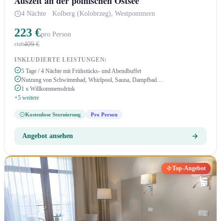
Auszeit an der polnischen Ostsee
4 Nächte
·
Kolberg (Kolobrzeg), Westpommern
223 €
pro Person
409 €
statt
INKLUDIERTE LEISTUNGEN:
5 Tage / 4 Nächte mit Frühstücks- und Abendbuffet
Nutzung von Schwimmbad, Whirlpool, Sauna, Dampfbad…
1 x Willkommensdrink
+5 weitere
Kostenlose Stornierung
Pro Person
Angebot ansehen
Top-Angebot