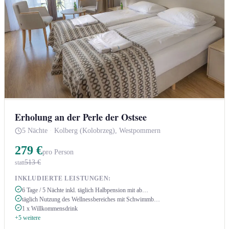
Erholung an der Perle der Ostsee
5 Nächte
·
Kolberg (Kolobrzeg), Westpommern
279 €
pro Person
513 €
statt
INKLUDIERTE LEISTUNGEN:
6 Tage / 5 Nächte inkl. täglich Halbpension mit ab…
täglich Nutzung des Wellnessbereiches mit Schwimmb…
1 x Willkommensdrink
+5 weitere