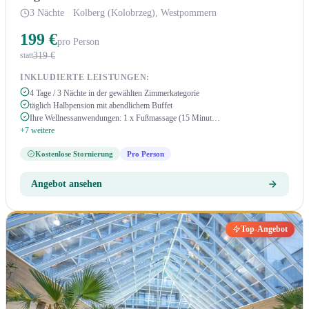
3 Nächte
·
Kolberg (Kolobrzeg), Westpommern
199 €
pro Person
319 €
statt
INKLUDIERTE LEISTUNGEN:
4 Tage / 3 Nächte in der gewählten Zimmerkategorie
täglich Halbpension mit abendlichem Buffet
Ihre Wellnessanwendungen: 1 x Fußmassage (15 Minut…
+7 weitere
Kostenlose Stornierung
Pro Person
Angebot ansehen
Top-Angebot