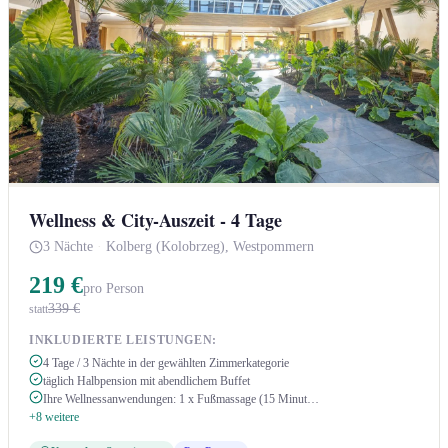
Wellness & City-Auszeit - 4 Tage
3 Nächte
·
Kolberg (Kolobrzeg), Westpommern
219 €
pro Person
339 €
statt
INKLUDIERTE LEISTUNGEN:
4 Tage / 3 Nächte in der gewählten Zimmerkategorie
täglich Halbpension mit abendlichem Buffet
Ihre Wellnessanwendungen: 1 x Fußmassage (15 Minut…
+8 weitere