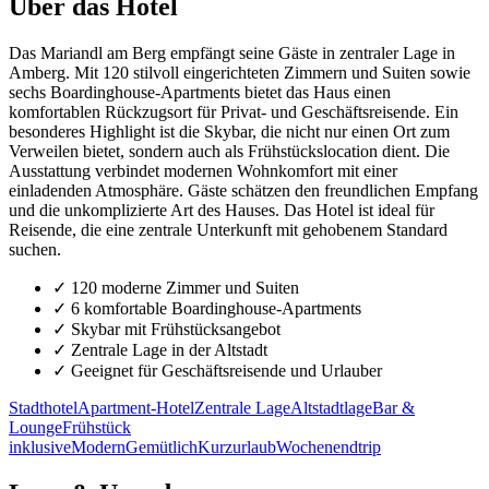
Über das Hotel
Das Mariandl am Berg empfängt seine Gäste in zentraler Lage in
Amberg. Mit 120 stilvoll eingerichteten Zimmern und Suiten sowie
sechs Boardinghouse-Apartments bietet das Haus einen
komfortablen Rückzugsort für Privat- und Geschäftsreisende. Ein
besonderes Highlight ist die Skybar, die nicht nur einen Ort zum
Verweilen bietet, sondern auch als Frühstückslocation dient. Die
Ausstattung verbindet modernen Wohnkomfort mit einer
einladenden Atmosphäre. Gäste schätzen den freundlichen Empfang
und die unkomplizierte Art des Hauses. Das Hotel ist ideal für
Reisende, die eine zentrale Unterkunft mit gehobenem Standard
suchen.
✓
120 moderne Zimmer und Suiten
✓
6 komfortable Boardinghouse-Apartments
✓
Skybar mit Frühstücksangebot
✓
Zentrale Lage in der Altstadt
✓
Geeignet für Geschäftsreisende und Urlauber
Stadthotel
Apartment-Hotel
Zentrale Lage
Altstadtlage
Bar &
Lounge
Frühstück
inklusive
Modern
Gemütlich
Kurzurlaub
Wochenendtrip