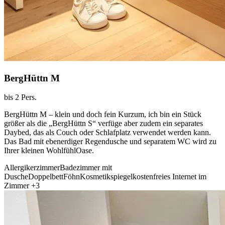
BergHüttn M
bis 2 Pers.
BergHüttn M – klein und doch fein Kurzum, ich bin ein Stück
größer als die „BergHüttn S“ verfüge aber zudem ein separates
Daybed, das als Couch oder Schlafplatz verwendet werden kann.
Das Bad mit ebenerdiger Regendusche und separatem WC wird zu
Ihrer kleinen WohlfühlOase.
Allergikerzimmer
Badezimmer mit
Dusche
Doppelbett
Föhn
Kosmetikspiegel
kostenfreies Internet im
Zimmer
+3