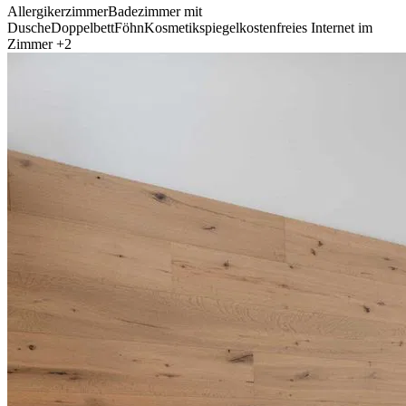
Allergikerzimmer
Badezimmer mit
Dusche
Doppelbett
Föhn
Kosmetikspiegel
kostenfreies Internet im
Zimmer
+2