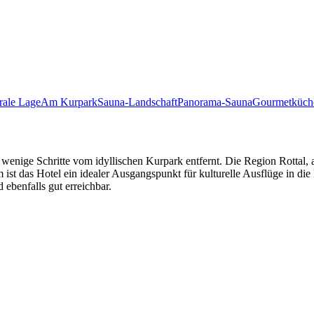
rale Lage
Am Kurpark
Sauna-Landschaft
Panorama-Sauna
Gourmetküch
 wenige Schritte vom idyllischen Kurpark entfernt. Die Region Rottal, 
st das Hotel ein idealer Ausgangspunkt für kulturelle Ausflüge in die
ebenfalls gut erreichbar.