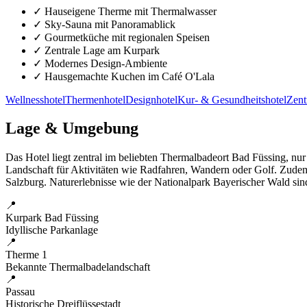
✓
Hauseigene Therme mit Thermalwasser
✓
Sky-Sauna mit Panoramablick
✓
Gourmetküche mit regionalen Speisen
✓
Zentrale Lage am Kurpark
✓
Modernes Design-Ambiente
✓
Hausgemachte Kuchen im Café O'Lala
Wellnesshotel
Thermenhotel
Designhotel
Kur- & Gesundheitshotel
Zent
Lage & Umgebung
Das Hotel liegt zentral im beliebten Thermalbadeort Bad Füssing, nur
Landschaft für Aktivitäten wie Radfahren, Wandern oder Golf. Zudem i
Salzburg. Naturerlebnisse wie der Nationalpark Bayerischer Wald sind 
📍
Kurpark Bad Füssing
Idyllische Parkanlage
📍
Therme 1
Bekannte Thermalbadelandschaft
📍
Passau
Historische Dreiflüssestadt