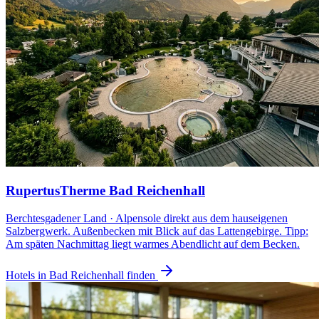
RupertusTherme Bad Reichenhall
Berchtesgadener Land · Alpensole direkt aus dem hauseigenen
Salzbergwerk. Außenbecken mit Blick auf das Lattengebirge. Tipp:
Am späten Nachmittag liegt warmes Abendlicht auf dem Becken.
Hotels in Bad Reichenhall finden