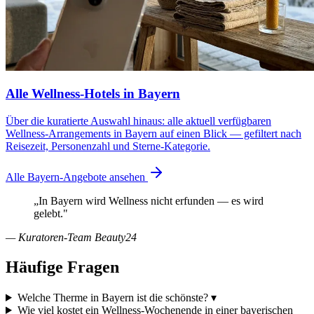
Alle Wellness-Hotels in Bayern
Über die kuratierte Auswahl hinaus: alle aktuell verfügbaren
Wellness-Arrangements in Bayern auf einen Blick — gefiltert nach
Reisezeit, Personenzahl und Sterne-Kategorie.
Alle Bayern-Angebote ansehen
„In Bayern wird Wellness nicht erfunden — es wird
gelebt."
— Kuratoren-Team Beauty24
Häufige Fragen
Welche Therme in Bayern ist die schönste?
▾
Wie viel kostet ein Wellness-Wochenende in einer bayerischen