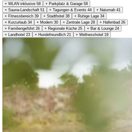
+ WLAN inklusive
58
+ Parkplatz & Garage
58
+ Sauna-Landschaft
51
+ Tagungen & Events
44
+ Naturnah
41
+ Fitnessbereich
39
+ Stadthotel
38
+ Ruhige Lage
34
+ Kurzurlaub
34
+ Modern
30
+ Zentrale Lage
28
+ Hallenbad
26
+ Familiengeführt
26
+ Regionale Küche
25
+ Bar & Lounge
24
+ Landhotel
23
+ Hundefreundlich
21
+ Wellnesshotel
19