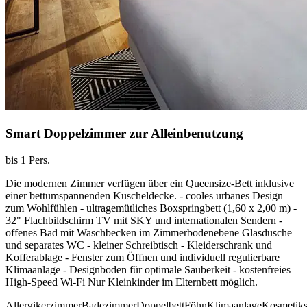
Smart Doppelzimmer zur Alleinbenutzung
bis 1 Pers.
Die modernen Zimmer verfügen über ein Queensize-Bett inklusive
einer bettumspannenden Kuscheldecke. - cooles urbanes Design
zum Wohlfühlen - ultragemütliches Boxspringbett (1,60 x 2,00 m) -
32" Flachbildschirm TV mit SKY und internationalen Sendern -
offenes Bad mit Waschbecken im Zimmerbodenebene Glasdusche
und separates WC - kleiner Schreibtisch - Kleiderschrank und
Kofferablage - Fenster zum Öffnen und individuell regulierbare
Klimaanlage - Designboden für optimale Sauberkeit - kostenfreies
High-Speed Wi-Fi Nur Kleinkinder im Elternbett möglich.
Allergikerzimmer
Badezimmer
Doppelbett
Föhn
Klimaanlage
Kosmetiks