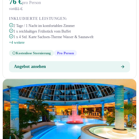
76 €
pro Person
81 €
statt
INKLUDIERTE LEISTUNGEN:
2 Tage / 1 Nacht im komfortablen Zimmer
1 x reichhaltiges Frühstück vom Buffet
1 x 4 Std. Karte Sachsen-Therme Wasser & Saunawelt
+4 weitere
Kostenlose Stornierung
Pro Person
Angebot ansehen