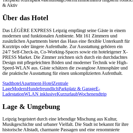
& Aktiv
Über das Hotel
Das LÉGÈRE EXPRESS Leipzig empfängt seine Gäste in einem
modernen und funktionalen Ambiente. Mit 161 Zimmern und
zusätzlichen Apartments bietet das Haus eine flexible Unterkunft für
Kurztrips oder längere Aufenthalte. Zur Ausstattung gehören ein
24/7 Self-Check-in, Co-Working-Spaces sowie ein hoteleigener X-
PRESS Market. Die Zimmer zeichnen sich durch ein durchdachtes
Design mit pflegeleichten Böden und moderner Technik wie High-
Speed-WLAN aus. Gäste schätzen die zwanglose Atmosphäre und
die praktische Ausstattung für einen unkomplizierten Aufenthalt.
Stadthotel
Apartment-Hotel
Zentrale
Lage
Modern
Hundefreundlich
Parkplatz & Garage
E-
Ladestation
WLAN inklusive
Kurzurlaub
Wochenendtrip
Lage & Umgebung
Leipzig begeistert durch eine lebendige Mischung aus Kultur,
Musikgeschichte und urbaner Vielfalt. Die Stadt ist bekannt für ihre
historische Altstadt, charmante Passagen und eine renommierte