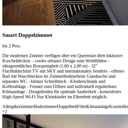
Smart Doppelzimmer
bis 2 Pers.
Die modernen Zimmer verfügen über ein Queensize-Bett inklusive
Kuscheldecken. - cooles urbanes Design zum Wohlfühlen -
ultragemütliches Boxspringbett (1,60 x 2,00 m) - 32"
Flachbildschirm TV mit SKY und internationalen Sendern - offenes
Bad mit Waschbecken im Zimmerbodenebene Glasdusche und
separates WC - kleiner Schreibtisch - Kleiderschrank und
Kofferablage - Fenster zum Öffnen und individuell regulierbare
Klimaanlage - Designboden für optimale Sauberkeit - kostenfreies
High-Speed Wi-Fi Nur Kleinkinder im Elternbett möglich.
Allergikerzimmer
Badezimmer
Doppelbett
Föhn
Klimaanlage
Kosmetiks
+2