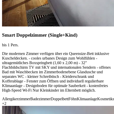
Smart Doppelzimmer (Single+Kind)
bis 1 Pers.
Die modernen Zimmer verfügen über ein Queensize-Bett inklusive
Kuscheldecken. - cooles urbanes Design zum Wohlfühlen -
ultragemütliches Boxspringbett (1,60 x 2,00 m) - 32"
Flachbildschirm TV mit SKY und internationalen Sendern - offenes
Bad mit Waschbecken im Zimmerbodenebene Glasdusche und
separates WC - kleiner Schreibtisch - Kleiderschrank und
Kofferablage - Fenster zum Öffnen und individuell regulierbare
Klimaanlage - Designboden für optimale Sauberkeit - kostenfreies
High-Speed Wi-Fi Nur Kleinkinder im Elternbett möglich.
Allergikerzimmer
Badezimmer
Doppelbett
Föhn
Klimaanlage
Kosmetiks
+2