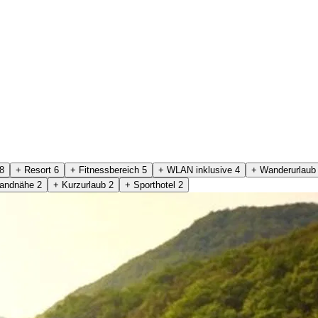
8
+ Resort
6
+ Fitnessbereich
5
+ WLAN inklusive
4
+ Wanderurlau
randnähe
2
+ Kurzurlaub
2
+ Sporthotel
2