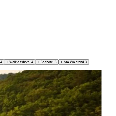
b
4
+ Wellnesshotel
4
+ Seehotel
3
+ Am Waldrand
3