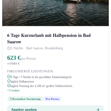
6 Tage Kurzurlaub mit Halbpension in Bad
Saarow
5 Nächte
·
Bad Saarow, Brandenburg
623 €
pro Person
685 €
statt
INKLUDIERTE LEISTUNGEN:
6 Tage / 5 Nächte in der gewählten Zimmerkategorie
täglich Halbpension
täglich Nutzung des 4.200 m² großen Wellnessbereic…
+3 weitere
Kostenlose Stornierung
Pro Person
Angebot ansehen