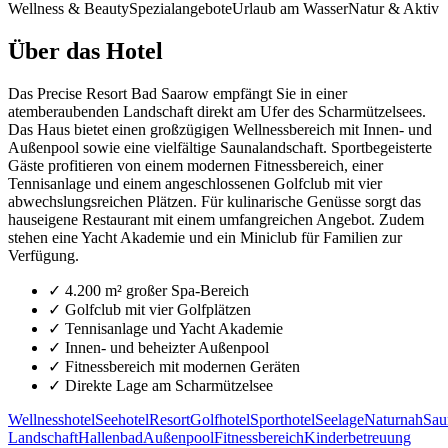
Wellness & Beauty
Spezialangebote
Urlaub am Wasser
Natur & Aktiv
Über das Hotel
Das Precise Resort Bad Saarow empfängt Sie in einer
atemberaubenden Landschaft direkt am Ufer des Scharmützelsees.
Das Haus bietet einen großzügigen Wellnessbereich mit Innen- und
Außenpool sowie eine vielfältige Saunalandschaft. Sportbegeisterte
Gäste profitieren von einem modernen Fitnessbereich, einer
Tennisanlage und einem angeschlossenen Golfclub mit vier
abwechslungsreichen Plätzen. Für kulinarische Genüsse sorgt das
hauseigene Restaurant mit einem umfangreichen Angebot. Zudem
stehen eine Yacht Akademie und ein Miniclub für Familien zur
Verfügung.
✓
4.200 m² großer Spa-Bereich
✓
Golfclub mit vier Golfplätzen
✓
Tennisanlage und Yacht Akademie
✓
Innen- und beheizter Außenpool
✓
Fitnessbereich mit modernen Geräten
✓
Direkte Lage am Scharmützelsee
Wellnesshotel
Seehotel
Resort
Golfhotel
Sporthotel
Seelage
Naturnah
Sau
Landschaft
Hallenbad
Außenpool
Fitnessbereich
Kinderbetreuung