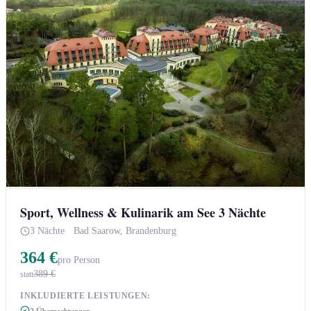
Sport, Wellness & Kulinarik am See 3 Nächte
3 Nächte
·
Bad Saarow, Brandenburg
364 €
pro Person
389 €
statt
INKLUDIERTE LEISTUNGEN: