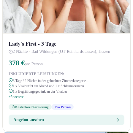
Lady's First - 3 Tage
2 Nächte
·
Bad Wildungen (OT Reinhardshausen), Hessen
378 €
pro Person
INKLUDIERTE LEISTUNGEN:
3 Tage / 2 Nächte in der gebuchten Zimmerkategorie…
1 x Vitalbuffet am Abend und 1 x Schlemmermenü
1 x Begrüßungsgetränk an der Vitalbar
+5 weitere
Kostenlose Stornierung
Pro Person
Angebot ansehen