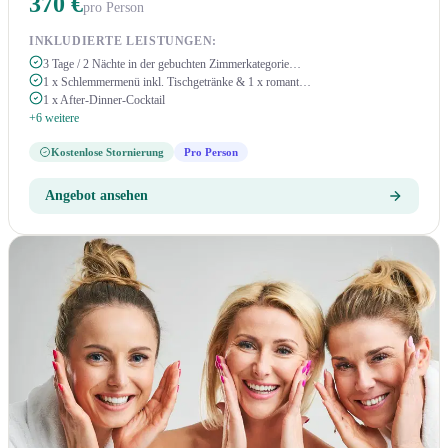
370 €
pro Person
INKLUDIERTE LEISTUNGEN:
3 Tage / 2 Nächte in der gebuchten Zimmerkategorie…
1 x Schlemmermenü inkl. Tischgetränke & 1 x romant…
1 x After-Dinner-Cocktail
+6 weitere
Kostenlose Stornierung
Pro Person
Angebot ansehen