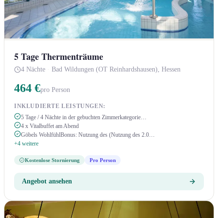
5 Tage Thermenträume
4 Nächte
·
Bad Wildungen (OT Reinhardshausen), Hessen
464 €
pro Person
INKLUDIERTE LEISTUNGEN:
5 Tage / 4 Nächte in der gebuchten Zimmerkategorie…
4 x Vitalbuffet am Abend
Göbels WohlfühlBonus: Nutzung des (Nutzung des 2.0…
+4 weitere
Kostenlose Stornierung
Pro Person
Angebot ansehen