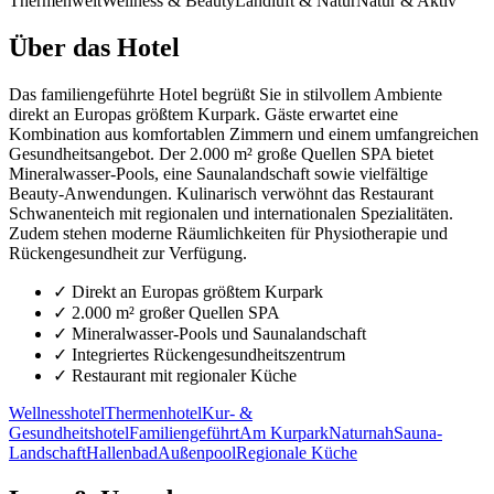
Thermenwelt
Wellness & Beauty
Landluft & Natur
Natur & Aktiv
Über das Hotel
Das familiengeführte Hotel begrüßt Sie in stilvollem Ambiente
direkt an Europas größtem Kurpark. Gäste erwartet eine
Kombination aus komfortablen Zimmern und einem umfangreichen
Gesundheitsangebot. Der 2.000 m² große Quellen SPA bietet
Mineralwasser-Pools, eine Saunalandschaft sowie vielfältige
Beauty-Anwendungen. Kulinarisch verwöhnt das Restaurant
Schwanenteich mit regionalen und internationalen Spezialitäten.
Zudem stehen moderne Räumlichkeiten für Physiotherapie und
Rückengesundheit zur Verfügung.
✓
Direkt an Europas größtem Kurpark
✓
2.000 m² großer Quellen SPA
✓
Mineralwasser-Pools und Saunalandschaft
✓
Integriertes Rückengesundheitszentrum
✓
Restaurant mit regionaler Küche
Wellnesshotel
Thermenhotel
Kur- &
Gesundheitshotel
Familiengeführt
Am Kurpark
Naturnah
Sauna-
Landschaft
Hallenbad
Außenpool
Regionale Küche