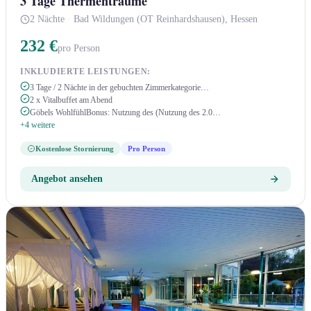
3 Tage Thermenträume
2 Nächte
·
Bad Wildungen (OT Reinhardshausen), Hessen
232 €
pro Person
INKLUDIERTE LEISTUNGEN:
3 Tage / 2 Nächte in der gebuchten Zimmerkategorie…
2 x Vitalbuffet am Abend
Göbels WohlfühlBonus: Nutzung des (Nutzung des 2.0…
+4 weitere
Kostenlose Stornierung
Pro Person
Angebot ansehen