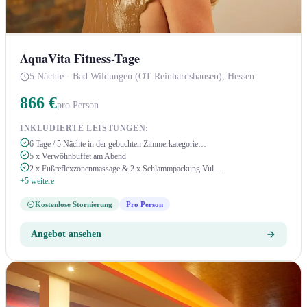
AquaVita Fitness-Tage
5 Nächte
·
Bad Wildungen (OT Reinhardshausen), Hessen
866 €
pro Person
INKLUDIERTE LEISTUNGEN:
6 Tage / 5 Nächte in der gebuchten Zimmerkategorie…
5 x Verwöhnbuffet am Abend
2 x Fußreflexzonenmassage & 2 x Schlammpackung Vul…
+5 weitere
Kostenlose Stornierung
Pro Person
Angebot ansehen