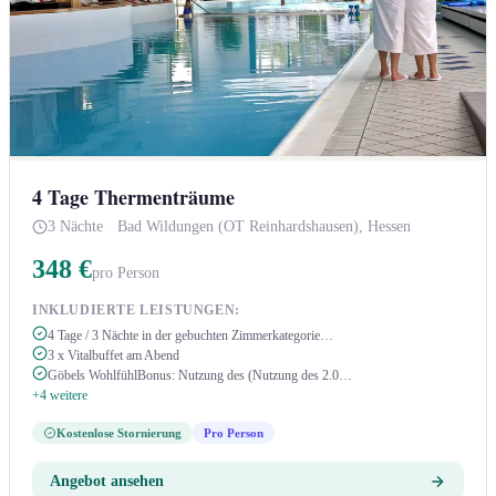
4 Tage Thermenträume
3 Nächte
·
Bad Wildungen (OT Reinhardshausen), Hessen
348 €
pro Person
INKLUDIERTE LEISTUNGEN:
4 Tage / 3 Nächte in der gebuchten Zimmerkategorie…
3 x Vitalbuffet am Abend
Göbels WohlfühlBonus: Nutzung des (Nutzung des 2.0…
+4 weitere
Kostenlose Stornierung
Pro Person
Angebot ansehen