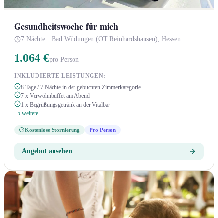
Gesundheitswoche für mich
7 Nächte
·
Bad Wildungen (OT Reinhardshausen), Hessen
1.064 €
pro Person
INKLUDIERTE LEISTUNGEN:
8 Tage / 7 Nächte in der gebuchten Zimmerkategorie…
7 x Verwöhnbuffet am Abend
1 x Begrüßungsgetränk an der Vitalbar
+5 weitere
Kostenlose Stornierung
Pro Person
Angebot ansehen