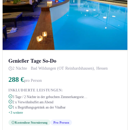
Genießer Tage So-Do
2 Nächte
·
Bad Wildungen (OT Reinhardshausen), Hessen
288 €
pro Person
INKLUDIERTE LEISTUNGEN:
3 Tage / 2 Nächte in der gebuchten Zimmerkategorie…
2 x Verwöhnbuffet am Abend
1 x Begrüßungsgetränk an der Vitalbar
+3 weitere
Kostenlose Stornierung
Pro Person