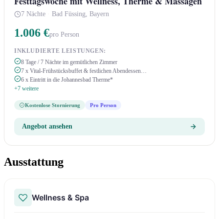
Festtagswoche mit Wellness, Therme & Massagen
7 Nächte
·
Bad Füssing, Bayern
1.006 €
pro Person
INKLUDIERTE LEISTUNGEN:
8 Tage / 7 Nächte im gemütlichen Zimmer
7 x Vital-Frühstücksbuffet & festlichen Abendessen…
6 x Eintritt in die Johannesbad Therme*
+7 weitere
Kostenlose Stornierung
Pro Person
Angebot ansehen
Ausstattung
Wellness & Spa