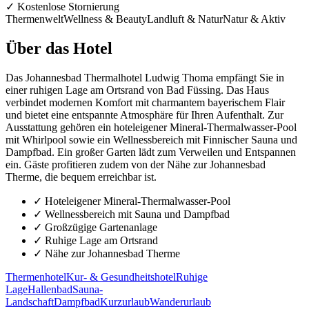
✓ Kostenlose Stornierung
Thermenwelt
Wellness & Beauty
Landluft & Natur
Natur & Aktiv
Über das Hotel
Das Johannesbad Thermalhotel Ludwig Thoma empfängt Sie in
einer ruhigen Lage am Ortsrand von Bad Füssing. Das Haus
verbindet modernen Komfort mit charmantem bayerischem Flair
und bietet eine entspannte Atmosphäre für Ihren Aufenthalt. Zur
Ausstattung gehören ein hoteleigener Mineral-Thermalwasser-Pool
mit Whirlpool sowie ein Wellnessbereich mit Finnischer Sauna und
Dampfbad. Ein großer Garten lädt zum Verweilen und Entspannen
ein. Gäste profitieren zudem von der Nähe zur Johannesbad
Therme, die bequem erreichbar ist.
✓
Hoteleigener Mineral-Thermalwasser-Pool
✓
Wellnessbereich mit Sauna und Dampfbad
✓
Großzügige Gartenanlage
✓
Ruhige Lage am Ortsrand
✓
Nähe zur Johannesbad Therme
Thermenhotel
Kur- & Gesundheitshotel
Ruhige
Lage
Hallenbad
Sauna-
Landschaft
Dampfbad
Kurzurlaub
Wanderurlaub