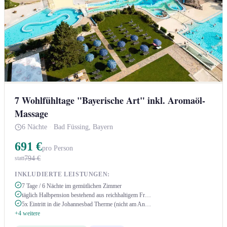
7 Wohlfühltage "Bayerische Art" inkl. Aromaöl-
Massage
6 Nächte
·
Bad Füssing, Bayern
691 €
pro Person
794 €
statt
INKLUDIERTE LEISTUNGEN:
7 Tage / 6 Nächte im gemütlichen Zimmer
täglich Halbpension bestehend aus reichhaltigem Fr…
5x Eintritt in die Johannesbad Therme (nicht am An…
+4 weitere