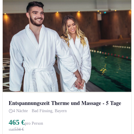
Entspannungszeit Therme und Massage - 5 Tage
4 Nächte
·
Bad Füssing, Bayern
465 €
pro Person
534 €
statt