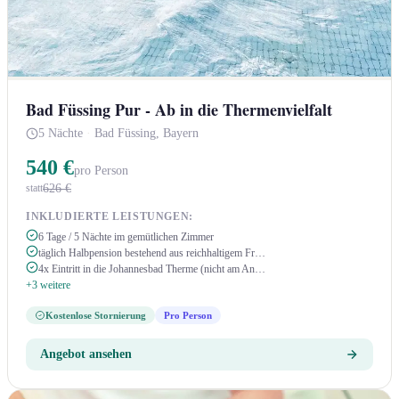
Bad Füssing Pur - Ab in die Thermenvielfalt
5 Nächte
·
Bad Füssing, Bayern
540 €
pro Person
626 €
statt
INKLUDIERTE LEISTUNGEN:
6 Tage / 5 Nächte im gemütlichen Zimmer
täglich Halbpension bestehend aus reichhaltigem Fr…
4x Eintritt in die Johannesbad Therme (nicht am An…
+3 weitere
Kostenlose Stornierung
Pro Person
Angebot ansehen