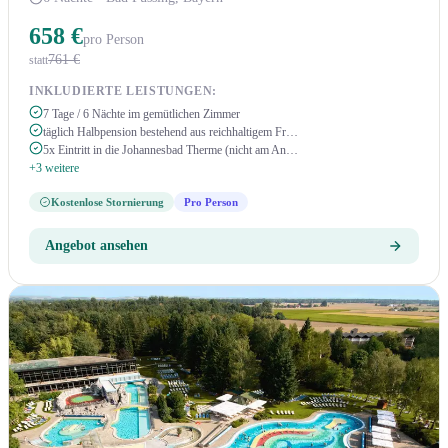
658 €
pro Person
761 €
statt
INKLUDIERTE LEISTUNGEN:
7 Tage / 6 Nächte im gemütlichen Zimmer
täglich Halbpension bestehend aus reichhaltigem Fr…
5x Eintritt in die Johannesbad Therme (nicht am An…
+3 weitere
Kostenlose Stornierung
Pro Person
Angebot ansehen