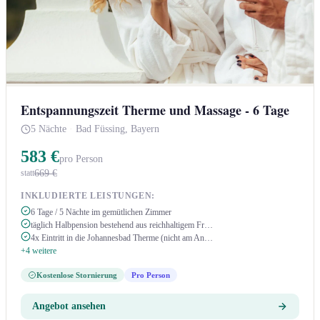
Entspannungszeit Therme und Massage - 6 Tage
5 Nächte
·
Bad Füssing, Bayern
583 €
pro Person
669 €
statt
INKLUDIERTE LEISTUNGEN:
6 Tage / 5 Nächte im gemütlichen Zimmer
täglich Halbpension bestehend aus reichhaltigem Fr…
4x Eintritt in die Johannesbad Therme (nicht am An…
+4 weitere
Kostenlose Stornierung
Pro Person
Angebot ansehen