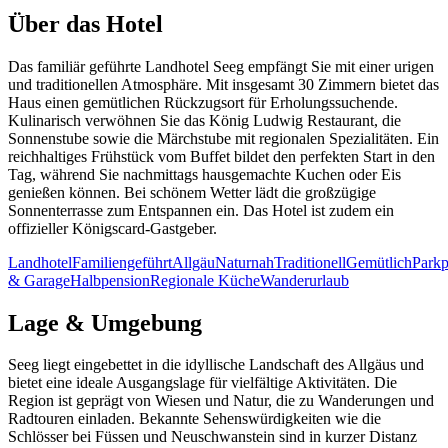
Über das Hotel
Das familiär geführte Landhotel Seeg empfängt Sie mit einer urigen
und traditionellen Atmosphäre. Mit insgesamt 30 Zimmern bietet das
Haus einen gemütlichen Rückzugsort für Erholungssuchende.
Kulinarisch verwöhnen Sie das König Ludwig Restaurant, die
Sonnenstube sowie die Märchstube mit regionalen Spezialitäten. Ein
reichhaltiges Frühstück vom Buffet bildet den perfekten Start in den
Tag, während Sie nachmittags hausgemachte Kuchen oder Eis
genießen können. Bei schönem Wetter lädt die großzügige
Sonnenterrasse zum Entspannen ein. Das Hotel ist zudem ein
offizieller Königscard-Gastgeber.
Landhotel
Familiengeführt
Allgäu
Naturnah
Traditionell
Gemütlich
Parkp
& Garage
Halbpension
Regionale Küche
Wanderurlaub
Lage & Umgebung
Seeg liegt eingebettet in die idyllische Landschaft des Allgäus und
bietet eine ideale Ausgangslage für vielfältige Aktivitäten. Die
Region ist geprägt von Wiesen und Natur, die zu Wanderungen und
Radtouren einladen. Bekannte Sehenswürdigkeiten wie die
Schlösser bei Füssen und Neuschwanstein sind in kurzer Distanz