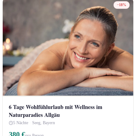
−18%
6 Tage Wohlfühlurlaub mit Wellness im
Naturparadies Allgäu
5 Nächte
·
Seeg, Bayern
380 €
pro Person