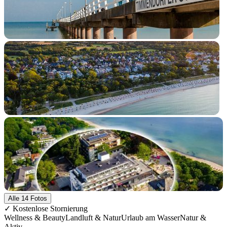
+9 Fotos
Alle 14 Fotos
✓ Kostenlose Stornierung
Wellness & Beauty
Landluft & Natur
Urlaub am Wasser
Natur &
Aktiv