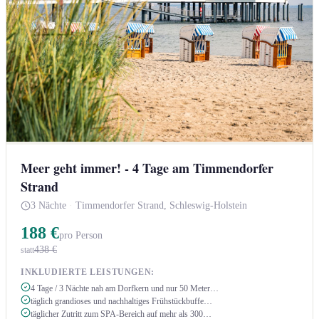
Meer geht immer! - 4 Tage am Timmendorfer
Strand
3 Nächte
·
Timmendorfer Strand, Schleswig-Holstein
188 €
pro Person
438 €
statt
INKLUDIERTE LEISTUNGEN:
4 Tage / 3 Nächte nah am Dorfkern und nur 50 Meter…
täglich grandioses und nachhaltiges Frühstückbuffe…
täglicher Zutritt zum SPA-Bereich auf mehr als 300…