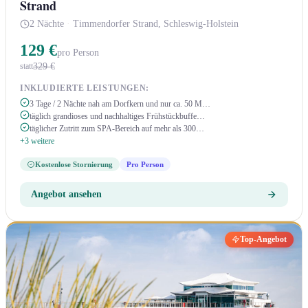
Strand
2 Nächte
·
Timmendorfer Strand, Schleswig-Holstein
129 €
pro Person
329 €
statt
INKLUDIERTE LEISTUNGEN:
3 Tage / 2 Nächte nah am Dorfkern und nur ca. 50 M…
täglich grandioses und nachhaltiges Frühstückbuffe…
täglicher Zutritt zum SPA-Bereich auf mehr als 300…
+3 weitere
Kostenlose Stornierung
Pro Person
Angebot ansehen
Top-Angebot