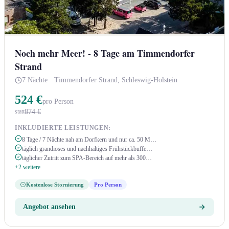
Noch mehr Meer! - 8 Tage am Timmendorfer
Strand
7 Nächte
·
Timmendorfer Strand, Schleswig-Holstein
524 €
pro Person
874 €
statt
INKLUDIERTE LEISTUNGEN:
8 Tage / 7 Nächte nah am Dorfkern und nur ca. 50 M…
täglich grandioses und nachhaltiges Frühstückbuffe…
täglicher Zutritt zum SPA-Bereich auf mehr als 300…
+2 weitere
Kostenlose Stornierung
Pro Person
Angebot ansehen