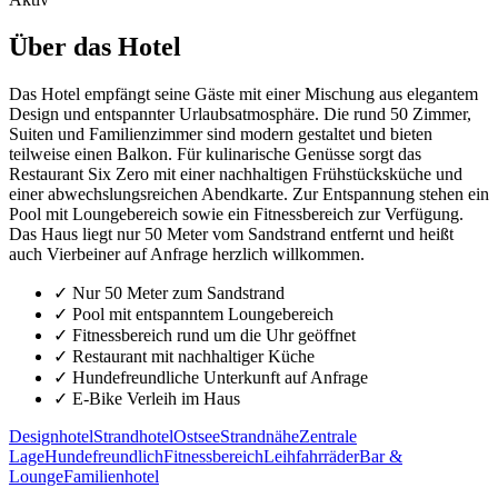
Über das Hotel
Das Hotel empfängt seine Gäste mit einer Mischung aus elegantem
Design und entspannter Urlaubsatmosphäre. Die rund 50 Zimmer,
Suiten und Familienzimmer sind modern gestaltet und bieten
teilweise einen Balkon. Für kulinarische Genüsse sorgt das
Restaurant Six Zero mit einer nachhaltigen Frühstücksküche und
einer abwechslungsreichen Abendkarte. Zur Entspannung stehen ein
Pool mit Loungebereich sowie ein Fitnessbereich zur Verfügung.
Das Haus liegt nur 50 Meter vom Sandstrand entfernt und heißt
auch Vierbeiner auf Anfrage herzlich willkommen.
✓
Nur 50 Meter zum Sandstrand
✓
Pool mit entspanntem Loungebereich
✓
Fitnessbereich rund um die Uhr geöffnet
✓
Restaurant mit nachhaltiger Küche
✓
Hundefreundliche Unterkunft auf Anfrage
✓
E-Bike Verleih im Haus
Designhotel
Strandhotel
Ostsee
Strandnähe
Zentrale
Lage
Hundefreundlich
Fitnessbereich
Leihfahrräder
Bar &
Lounge
Familienhotel