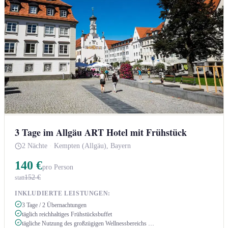
3 Tage im Allgäu ART Hotel mit Frühstück
2 Nächte
·
Kempten (Allgäu), Bayern
140 €
pro Person
152 €
statt
INKLUDIERTE LEISTUNGEN:
3 Tage / 2 Übernachtungen
täglich reichhaltiges Frühstücksbuffet
tägliche Nutzung des großzügigen Wellnessbereichs …