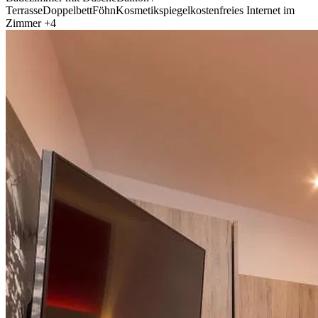
Terrasse
Doppelbett
Föhn
Kosmetikspiegel
kostenfreies Internet im
Zimmer
+4