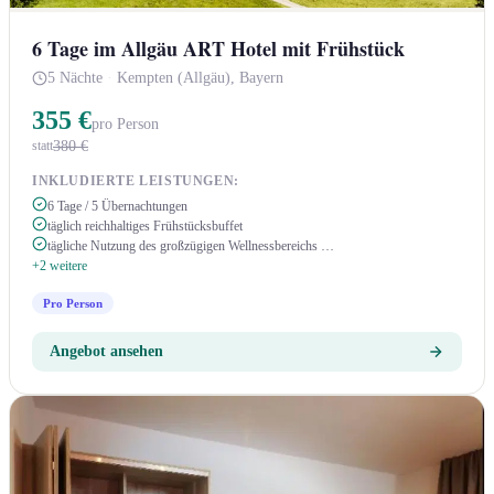
6 Tage im Allgäu ART Hotel mit Frühstück
5 Nächte
·
Kempten (Allgäu), Bayern
355 €
pro Person
380 €
statt
INKLUDIERTE LEISTUNGEN:
6 Tage / 5 Übernachtungen
täglich reichhaltiges Frühstücksbuffet
tägliche Nutzung des großzügigen Wellnessbereichs …
+2 weitere
Pro Person
Angebot ansehen