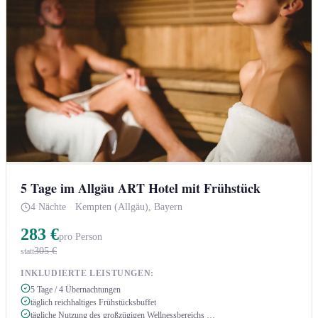
5 Tage im Allgäu ART Hotel mit Frühstück
4 Nächte
·
Kempten (Allgäu), Bayern
283 €
pro Person
305 €
statt
INKLUDIERTE LEISTUNGEN:
5 Tage / 4 Übernachtungen
täglich reichhaltiges Frühstücksbuffet
tägliche Nutzung des großzügigen Wellnessbereichs …