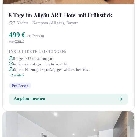
8 Tage im Allgäu ART Hotel mit Frühstück
7 Nächte
·
Kempten (Allgäu), Bayern
499 €
pro Person
529 €
statt
INKLUDIERTE LEISTUNGEN:
8 Tage / 7 Übernachtungen
täglich reichhaltiges Frühstücksbuffet
tägliche Nutzung des großzügigen Wellnessbereichs …
+2 weitere
Pro Person
Angebot ansehen