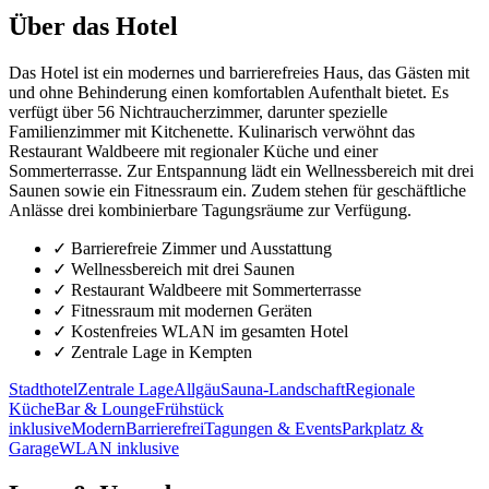
Über das Hotel
Das Hotel ist ein modernes und barrierefreies Haus, das Gästen mit
und ohne Behinderung einen komfortablen Aufenthalt bietet. Es
verfügt über 56 Nichtraucherzimmer, darunter spezielle
Familienzimmer mit Kitchenette. Kulinarisch verwöhnt das
Restaurant Waldbeere mit regionaler Küche und einer
Sommerterrasse. Zur Entspannung lädt ein Wellnessbereich mit drei
Saunen sowie ein Fitnessraum ein. Zudem stehen für geschäftliche
Anlässe drei kombinierbare Tagungsräume zur Verfügung.
✓
Barrierefreie Zimmer und Ausstattung
✓
Wellnessbereich mit drei Saunen
✓
Restaurant Waldbeere mit Sommerterrasse
✓
Fitnessraum mit modernen Geräten
✓
Kostenfreies WLAN im gesamten Hotel
✓
Zentrale Lage in Kempten
Stadthotel
Zentrale Lage
Allgäu
Sauna-Landschaft
Regionale
Küche
Bar & Lounge
Frühstück
inklusive
Modern
Barrierefrei
Tagungen & Events
Parkplatz &
Garage
WLAN inklusive