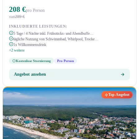
208 €
pro Person
289 €
statt
INKLUDIERTE LEISTUNGEN:
5 Tage / 4 Nächte inkl. Frühstücks- und Abendbuffe…
tägliche Nutzung von Schwimmbad, Whirlpool, Trocke…
1x Willkommensdrink
+2 weitere
Kostenlose Stornierung
Pro Person
Angebot ansehen
Top-Angebot