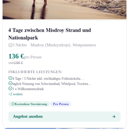
4 Tage zwischen Misdroy Strand und
Nationalpark
3 Nächte
·
Misdroy (Miedzyzdroje), Westpommern
136 €
pro Person
198 €
statt
INKLUDIERTE LEISTUNGEN:
4 Tage / 3 Nächte inkl. reichhaltiges Frühstücksbu…
täglich Nutzung von Schwimmbad, Whirlpool, Trocken…
1 x Willkommensdrink
+2 weitere
Kostenlose Stornierung
Pro Person
Angebot ansehen