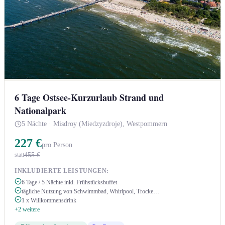
6 Tage Ostsee-Kurzurlaub Strand und
Nationalpark
5 Nächte
·
Misdroy (Miedzyzdroje), Westpommern
227 €
pro Person
455 €
statt
INKLUDIERTE LEISTUNGEN:
6 Tage / 5 Nächte inkl. Frühstücksbuffet
tägliche Nutzung von Schwimmbad, Whirlpool, Trocke…
1 x Willkommensdrink
+2 weitere