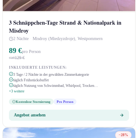
3 Schnäppchen-Tage Strand & Nationalpark in
Misdroy
2 Nächte
·
Misdroy (Miedzyzdroje), Westpommern
89 €
pro Person
129 €
statt
INKLUDIERTE LEISTUNGEN:
3 Tage / 2 Nächte in der gewählten Zimmerkategorie
täglich Frühstücksbuffet
täglich Nutzung von Schwimmbad, Whirlpool, Trocken…
+3 weitere
Kostenlose Stornierung
Pro Person
Angebot ansehen
−28%