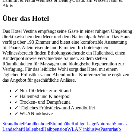
Landluft & Natur
Wellness & Beauty
Urlaub am Wasser
Natur &
Aktiv
Über das Hotel
Das Hotel Vestina empfängt seine Gäste in einer ruhigen Umgebung
direkt zwischen dem Meer und dem Nationalpark Wolin. Das Haus
verfügt über 193 Zimmer und bietet eine komfortable Ausstattung
für Paare, Alleinreisende und Familien. Im hoteleigenen
Wellnessbereich finden Erholungssuchende ein Hallenbad, einen
Kinderpool sowie verschiedene Saunen. Zudem stehen
Räumlichkeiten für Massagen und biologische Regeneration zur
Verfügung. Für das leibliche Wohl sorgt das Hotel mit einem
täglichen Frühstücks- und Abendbuffet. Konferenzräume ergänzen
das Angebot für geschäftliche Anlässe.
✓
Nur 150 Meter zum Strand
✓
Hallenbad und Kinderpool
✓
Trocken- und Dampfsauna
✓
Tägliches Frühstücks- und Abendbuffet
✓
WLAN inklusive
Strandhotel
Familienhotel
Strandnähe
Ruhige Lage
Naturnah
Sauna-
Landschaft
Hallenbad
Halbpension
WLAN inklusive
Paarurlaub