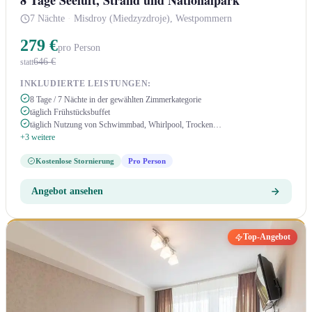
8 Tage Seeluft, Strand und Nationalpark
7 Nächte
·
Misdroy (Miedzyzdroje), Westpommern
279 €
pro Person
646 €
statt
INKLUDIERTE LEISTUNGEN:
8 Tage / 7 Nächte in der gewählten Zimmerkategorie
täglich Frühstücksbuffet
täglich Nutzung von Schwimmbad, Whirlpool, Trocken…
+3 weitere
Kostenlose Stornierung
Pro Person
Angebot ansehen
Top-Angebot