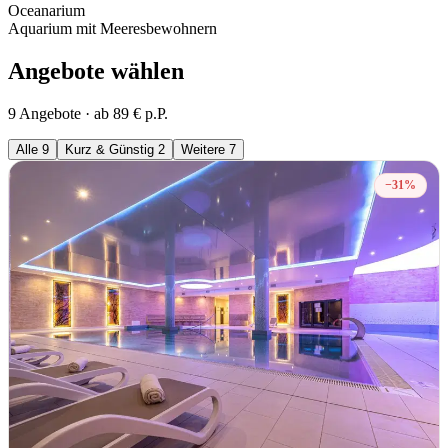
Oceanarium
Aquarium mit Meeresbewohnern
Angebote wählen
9 Angebote · ab 89 € p.P.
Alle
9
Kurz & Günstig
2
Weitere
7
−31%