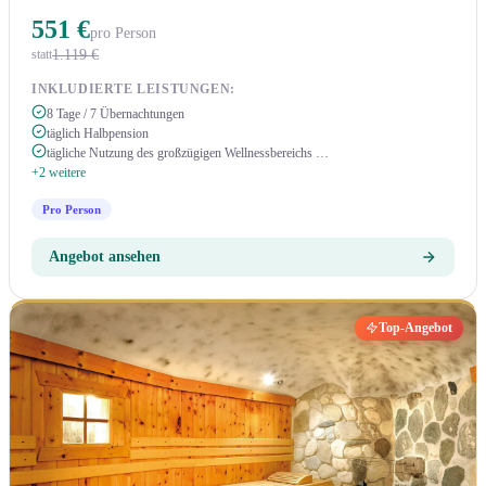
551 €
pro Person
1.119 €
statt
INKLUDIERTE LEISTUNGEN:
8 Tage / 7 Übernachtungen
täglich Halbpension
tägliche Nutzung des großzügigen Wellnessbereichs …
+2 weitere
Pro Person
Angebot ansehen
Top-Angebot