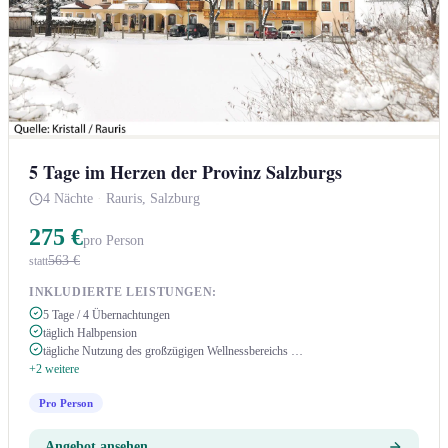
5 Tage im Herzen der Provinz Salzburgs
4 Nächte
·
Rauris, Salzburg
275 €
pro Person
563 €
statt
INKLUDIERTE LEISTUNGEN:
5 Tage / 4 Übernachtungen
täglich Halbpension
tägliche Nutzung des großzügigen Wellnessbereichs …
+2 weitere
Pro Person
Angebot ansehen