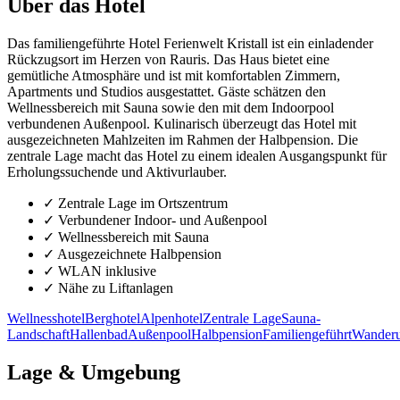
Über das Hotel
Das familiengeführte Hotel Ferienwelt Kristall ist ein einladender
Rückzugsort im Herzen von Rauris. Das Haus bietet eine
gemütliche Atmosphäre und ist mit komfortablen Zimmern,
Apartments und Studios ausgestattet. Gäste schätzen den
Wellnessbereich mit Sauna sowie den mit dem Indoorpool
verbundenen Außenpool. Kulinarisch überzeugt das Hotel mit
ausgezeichneten Mahlzeiten im Rahmen der Halbpension. Die
zentrale Lage macht das Hotel zu einem idealen Ausgangspunkt für
Erholungssuchende und Aktivurlauber.
✓
Zentrale Lage im Ortszentrum
✓
Verbundener Indoor- und Außenpool
✓
Wellnessbereich mit Sauna
✓
Ausgezeichnete Halbpension
✓
WLAN inklusive
✓
Nähe zu Liftanlagen
Wellnesshotel
Berghotel
Alpenhotel
Zentrale Lage
Sauna-
Landschaft
Hallenbad
Außenpool
Halbpension
Familiengeführt
Wanderu
Lage & Umgebung