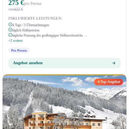
275 €
pro Person
422 €
statt
INKLUDIERTE LEISTUNGEN:
4 Tage / 3 Übernachtungen
täglich Halbpension
tägliche Nutzung des großzügigen Wellnessbereichs …
+2 weitere
Pro Person
Angebot ansehen
Top-Angebot