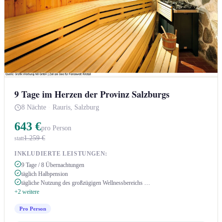
9 Tage im Herzen der Provinz Salzburgs
8 Nächte
·
Rauris, Salzburg
643 €
pro Person
1.259 €
statt
INKLUDIERTE LEISTUNGEN:
9 Tage / 8 Übernachtungen
täglich Halbpension
tägliche Nutzung des großzügigen Wellnessbereichs …
+2 weitere
Pro Person