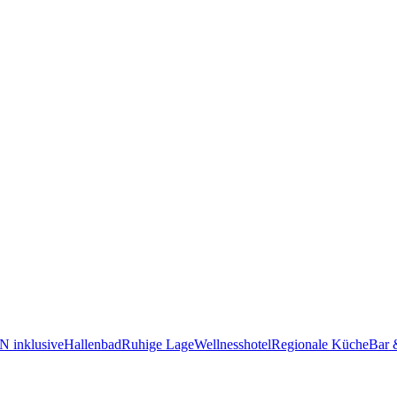
 inklusive
Hallenbad
Ruhige Lage
Wellnesshotel
Regionale Küche
Bar 