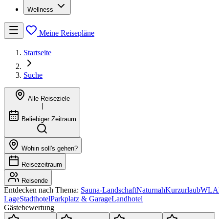
Wellness
Meine Reisepläne
Startseite
Suche
Alle Reiseziele
|
Beliebiger Zeitraum
Wohin soll's gehen?
Reisezeitraum
Reisende
Entdecken nach Thema:
Sauna-Landschaft
Naturnah
Kurzurlaub
WLAN
Lage
Stadthotel
Parkplatz & Garage
Landhotel
Gästebewertung