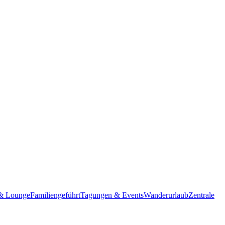
& Lounge
Familiengeführt
Tagungen & Events
Wanderurlaub
Zentrale