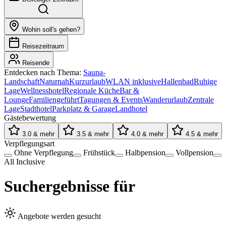
Wohin soll's gehen?
Reisezeitraum
Reisende
Entdecken nach Thema:
Sauna-
Landschaft
Naturnah
Kurzurlaub
WLAN inklusive
Hallenbad
Ruhige
Lage
Wellnesshotel
Regionale Küche
Bar &
Lounge
Familiengeführt
Tagungen & Events
Wanderurlaub
Zentrale
Lage
Stadthotel
Parkplatz & Garage
Landhotel
Gästebewertung
3.0 & mehr
3.5 & mehr
4.0 & mehr
4.5 & mehr
Verpflegungsart
Ohne Verpflegung
Frühstück
Halbpension
Vollpension
All Inclusive
Suchergebnisse für
Angebote werden gesucht