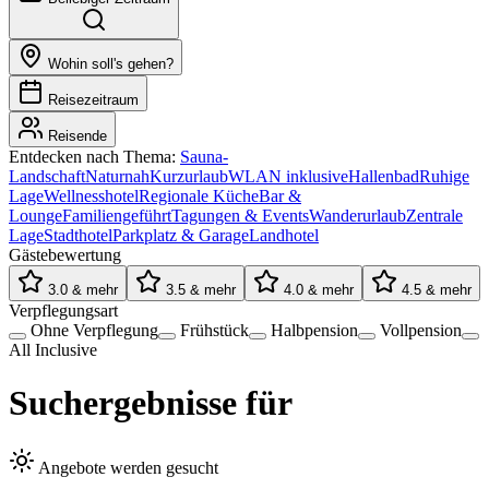
Wohin soll's gehen?
Reisezeitraum
Reisende
Entdecken nach Thema:
Sauna-
Landschaft
Naturnah
Kurzurlaub
WLAN inklusive
Hallenbad
Ruhige
Lage
Wellnesshotel
Regionale Küche
Bar &
Lounge
Familiengeführt
Tagungen & Events
Wanderurlaub
Zentrale
Lage
Stadthotel
Parkplatz & Garage
Landhotel
Gästebewertung
3.0 & mehr
3.5 & mehr
4.0 & mehr
4.5 & mehr
Verpflegungsart
Ohne Verpflegung
Frühstück
Halbpension
Vollpension
All Inclusive
Suchergebnisse für
Angebote werden gesucht