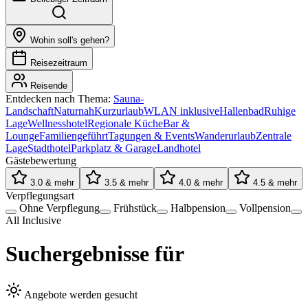
Wohin soll's gehen?
Reisezeitraum
Reisende
Entdecken nach Thema:
Sauna-
Landschaft
Naturnah
Kurzurlaub
WLAN inklusive
Hallenbad
Ruhige
Lage
Wellnesshotel
Regionale Küche
Bar &
Lounge
Familiengeführt
Tagungen & Events
Wanderurlaub
Zentrale
Lage
Stadthotel
Parkplatz & Garage
Landhotel
Gästebewertung
3.0 & mehr
3.5 & mehr
4.0 & mehr
4.5 & mehr
Verpflegungsart
Ohne Verpflegung
Frühstück
Halbpension
Vollpension
All Inclusive
Suchergebnisse für
Angebote werden gesucht